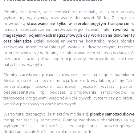
Plomby zaciskowe, w zależności od materiału, z jakiego zostały
wykonane, wytrzymują rozerwanie do nawet 30 kg. Z tego też
powodu są
stosowane nie tylko w szeroko pojętym transporcie
w
ramach zabezpieczenia przewożonego towaru, ale
również w
magazynach, pojemnikach magazynowych czy workach na dokumenty
oraz pieniądze
. Dzięki swojej uniwersalnej konstrukcji mogą plomba
zaciskowa może zabezpieczyć worek z drogocennymi rzeczami
poprzez wbicie się w tkaninę i zablokowanie np. stalową wkładką. W
rezultacie każda próba ingerencji osoby niepowołanej zostanie
natychmiast wykryta.
Plomby zaciskowe posiadają również specjalną flagę z nadrukiem.
Może się na nim znaleźć numeracja, kod kreskowy lub logo firmy. Taka
personalizacja pozwala zachować jeszcze wyższy poziom
bezpieczeństwa, np. podczas plombowania samochodów w
transporcie drogowym, wagonów kolejowych, cystern czy po prostu
worków pocztowych oraz bankowych.
Warto tutaj zaznaczyć, że niektóre modele tj.
plomby samozaciskowe
mogą zaciskać się samoistnie. Plomby zaciskowe charakteryzują się
wytrzymałością, możliwością regulacji oraz poszczególnymi
dodatkami w zależności od konkretnego modelu.