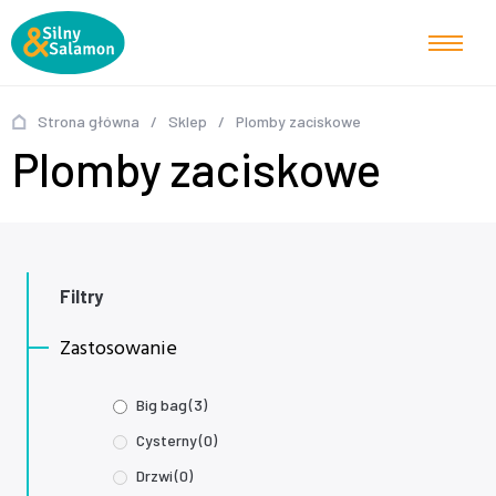
Strona główna
/
Sklep
/
Plomby zaciskowe
Plomby zaciskowe
Filtry
Zastosowanie
Big bag
(3)
Cysterny
(0)
Drzwi
(0)