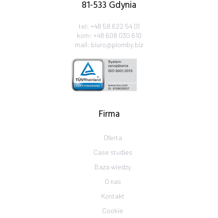
81-533 Gdynia
tel:
+48 58 622 54 01
kom:
+48 608 030 610
mail:
biuro@plomby.biz
Firma
Oferta
Case studies
Baza wiedzy
O nas
Kontakt
Cookie