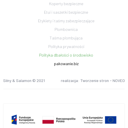
Koperty bezpieczne
Etui i saszetki bezpieczne
Etykiety i taśmy zabezpieczające
Plombownica
Taśma plombująca
Polityka prywatności
Polityka dbałości o środowisko
pakowanie.biz
Silny & Salamon © 2021
realizacja: Tworzenie stron -
NOVEO