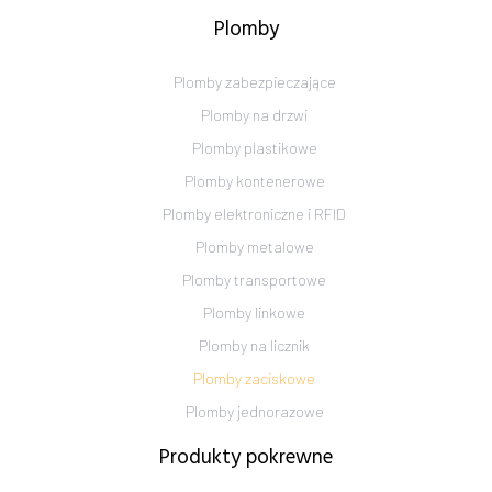
Plomby
Plomby zabezpieczające
Plomby na drzwi
Plomby plastikowe
Plomby kontenerowe
Plomby elektroniczne i RFID
Plomby metalowe
Plomby transportowe
Plomby linkowe
Plomby na licznik
Plomby zaciskowe
Plomby jednorazowe
Produkty pokrewne